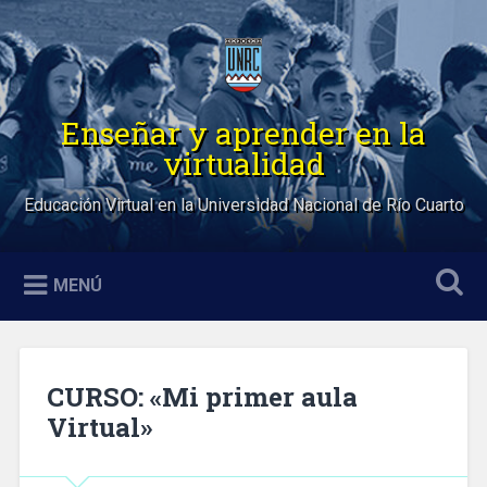
Saltar
al
Buscar
contenido
Enseñar y aprender en la
virtualidad
Educación Virtual en la Universidad Nacional de Río Cuarto
MENÚ
CURSO: «Mi primer aula
Virtual»