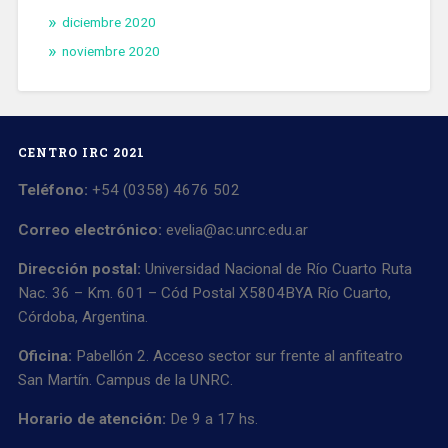
diciembre 2020
noviembre 2020
CENTRO IRC 2021
Teléfono:
+54 (0358) 4676 502
Correo electrónico:
evelia@ac.unrc.edu.ar
Dirección postal:
Universidad Nacional de Río Cuarto Ruta
Nac. 36 – Km. 601 – Cód Postal X5804BYA Río Cuarto,
Córdoba, Argentina.
Oficina:
Pabellón 2. Acceso sector sur frente al anfiteatro
San Martín. Campus de la UNRC.
Horario de atención:
De 9 a 17 hs.