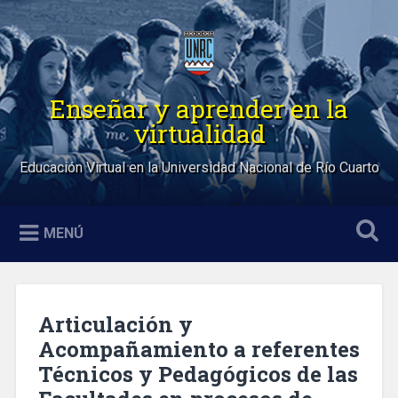
Saltar
al
Buscar
contenido
Enseñar y aprender en la
virtualidad
Educación Virtual en la Universidad Nacional de Río Cuarto
MENÚ
Articulación y
Acompañamiento a referentes
Técnicos y Pedagógicos de las