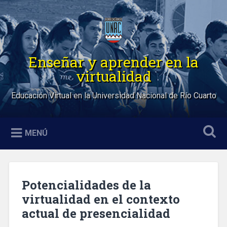
Saltar
al
Buscar
contenido
Enseñar y aprender en la
virtualidad
Educación Virtual en la Universidad Nacional de Río Cuarto
MENÚ
Potencialidades de la
virtualidad en el contexto
actual de presencialidad