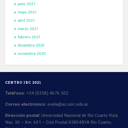
junio 2021
mayo 2021
abril 2021
marzo 2021
febrero 2021
diciembre 2020
noviembre 2020
CENTRO IRC 2021
Teléfono:
+54 (0358) 4676 502
Correo electrónico:
evelia@ac.unrc.edu.ar
Dirección postal:
Universidad Nacional de Río Cuarto Ruta
Nac. 36 – Km. 601 – Cód Postal X5804BYA Río Cuarto,