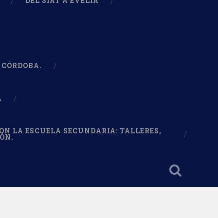
DEL SIAT A EVELIA
 CÓRDOBA.
A
N LA ESCUELA SECUNDARIA: TALLERES,
ÓN.