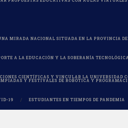
ÑAR PROPUESTAS EDUCATIVAS CON AULAS VIRTUALES
 UNA MIRADA NACIONAL SITUADA EN LA PROVINCIA DE
PORTE A LA EDUCACIÓN Y LA SOBERANÍA TECNOLÓGIC
IONES CIENTÍFICAS Y VINCULAR LA UNIVERSIDAD CO
IMPIADAS Y FESTIVALES DE ROBÓTICA Y PROGRAMACI
ID-19
ESTUDIANTES EN TIEMPOS DE PANDEMIA